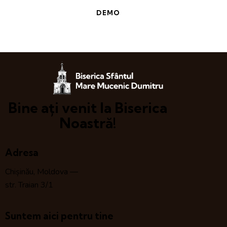
DEMO
Bine ați venit la Biserica
Noastră!
Adresa
Chișinău, Moldova —
str. Traian 3/1
Suntem aici pentru tine