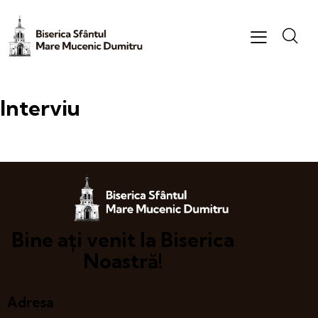
Interviu
Bine ați venit la Biserica
Noastră!
Adresa