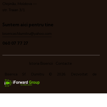
Chișinău, Moldova —
str. Traian 3/1
Suntem aici pentru tine
bisericasfdumitru@yahoo.com
060 07 77 27
Istoria Bisericii
Contacte
Biserica Sf. Dumitru
© 2026. Dezvoltat de