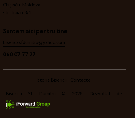
Chișinău, Moldova —
str. Traian 3/1
Suntem aici pentru tine
bisericasfdumitru@yahoo.com
060 07 77 27
Istoria Bisericii
Contacte
Biserica Sf. Dumitru
© 2026. Dezvoltat de