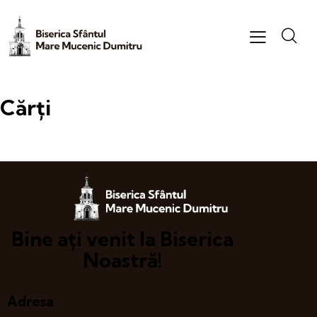
Cărți
Bine ați venit la Biserica
Noastră!
Adresa